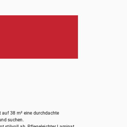
 auf 38 m² eine durchdachte
mund suchen.
stilvoll ab. Pflegeleichter Laminat