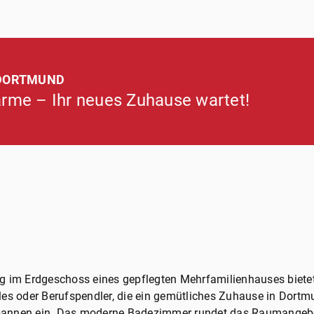
 DORTMUND
harme – Ihr neues Zuhause wartet!
im Erdgeschoss eines gepflegten Mehrfamilienhauses bietet
gles oder Berufspendler, die ein gemütliches Zuhause in Dort
pannen ein. Das moderne Badezimmer rundet das Raumangebot 