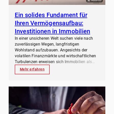
Ein solides Fundament für
Ihren Vermögensaufbau:
Investitionen in Immobilien
In einer unsicheren Welt suchen viele nach
zuverlässigen Wegen, langfristigen
Wohlstand aufzubauen. Angesichts der
volatilen Finanzmärkte und wirtschaftlichen
Turbulenzen erweisen sich Immobilien als
eine der robustesten und ertragreichsten
Mehr erfahren
Anlageformen.