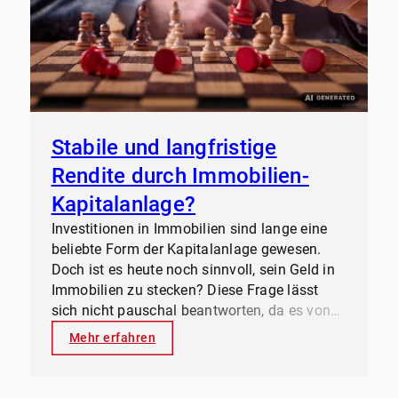
Stabile und langfristige
Rendite durch Immobilien-
Kapitalanlage?
Investitionen in Immobilien sind lange eine
beliebte Form der Kapitalanlage gewesen.
Doch ist es heute noch sinnvoll, sein Geld in
Immobilien zu stecken? Diese Frage lässt
sich nicht pauschal beantworten, da es von
verschiedenen Faktoren abhängt,
Mehr erfahren
einschließlich des Standorts, des aktuellen
Immobilienmarktes und der individuellen
finanziellen Ziele. Dennoch gibt es einige