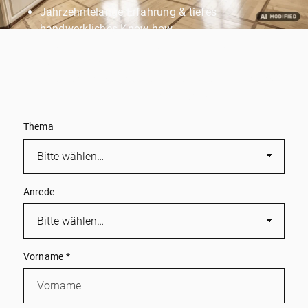
Jahrzehntelange Erfahrung & tiefes
handwerkliches Know-how.
Persönliche Betreuung durch ein engagiertes
Familienunternehmen.
Wir melden uns schnell zurück und kümmern uns
persönlich um Ihr Immobilienprojekt!
Thema
Anrede
Vorname
*