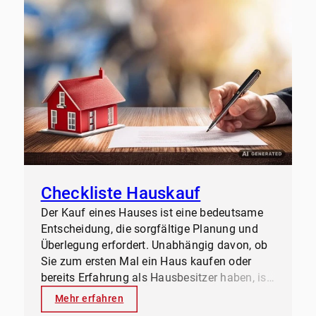
überzeugende Argumente dafür, warum
Immobilieninvestitionen auch heute noch
eine lohnende Option sein können.
Checkliste Hauskauf
Der Kauf eines Hauses ist eine bedeutsame
Entscheidung, die sorgfältige Planung und
Überlegung erfordert. Unabhängig davon, ob
Sie zum ersten Mal ein Haus kaufen oder
bereits Erfahrung als Hausbesitzer haben, ist
dieser Prozess oft von vielen Entscheidungen
Mehr erfahren
und Schritten begleitet.