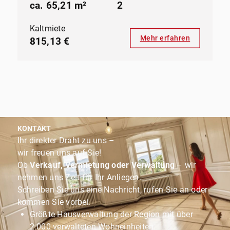
ca. 65,21 m²
2
Kaltmiete
Mehr erfahren
815,13 €
KONTAKT
Ihr direkter Draht zu uns –
wir freuen uns auf Sie!
Ob
Verkauf, Vermietung oder Verwaltung
– wir
nehmen uns Zeit für Ihr Anliegen.
Schreiben Sie uns eine Nachricht, rufen Sie an oder
kommen Sie vorbei.
Größte Hausverwaltung der Region mit über
2.000 verwalteten Wohneinheiten.