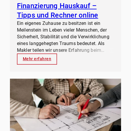
Finanzierung Hauskauf –
Tipps und Rechner online
Ein eigenes Zuhause zu besitzen ist ein
Meilenstein im Leben vieler Menschen, der
Sicherheit, Stabilität und die Verwirklichung
eines langgehegten Traums bedeutet. Als
Makler teilen wir unsere Erfahrung beim
Hauskauf gerne mit Ihnen und stellen Ihnen
Mehr erfahren
einen kostenlosen Finanzierungs-Rechner zur
Verfügung.