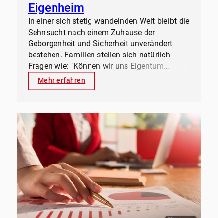
Eigenheim
In einer sich stetig wandelnden Welt bleibt die
Sehnsucht nach einem Zuhause der
Geborgenheit und Sicherheit unverändert
bestehen. Familien stellen sich natürlich
Fragen wie: "Können wir uns Eigentum
überhaupt leisten? Wie finden wir das
Mehr erfahren
perfekte Haus für uns? Welches
Lebensmodell wollen wir für den Rest
unseres Lebens verfolgen?" Fühlen Sie sich
von der Fülle an Informationen, Risiken und
Aspekten überwältigt und wissen nicht, wo
Sie anfangen sollen?