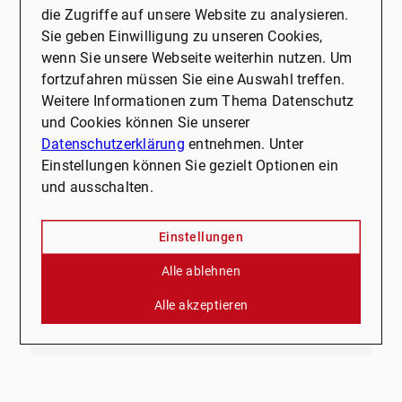
die Zugriffe auf unsere Website zu analysieren.
Sie geben Einwilligung zu unseren Cookies,
wenn Sie unsere Webseite weiterhin nutzen. Um
fortzufahren müssen Sie eine Auswahl treffen.
Weitere Informationen zum Thema Datenschutz
und Cookies können Sie unserer
Datenschutzerklärung
entnehmen. Unter
Einstellungen können Sie gezielt Optionen ein
Immobilie geerbt – und nun?
und ausschalten.
Der Tod eines geliebten Menschen ist eine
schwierige Zeit, und das Erbe einer Immobilie
Einstellungen
kann zusätzliche emotionale und praktische
Herausforderungen mit sich bringen. Wir
Alle ablehnen
ünterstützen Sie dabei, die bestmöglichen
Alle akzeptieren
Entscheidungen zu treffen.
Mehr erfahren