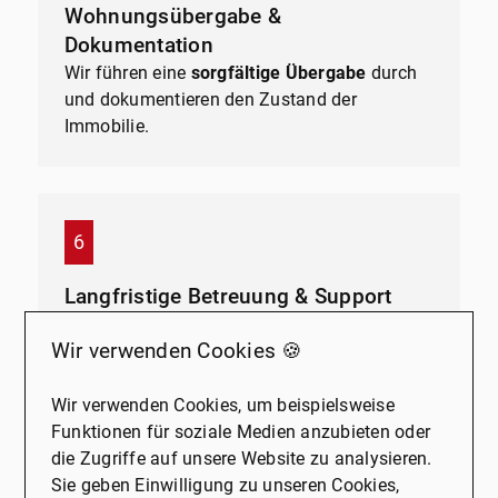
Wohnungsübergabe &
Dokumentation
Wir führen eine
sorgfältige Übergabe
durch
und dokumentieren den Zustand der
Immobilie.
Langfristige Betreuung & Support
Auch nach der Vermietung sind wir für Sie da
Wir verwenden Cookies 🍪
– bei Fragen zur Mietverwaltung oder
weiteren Anliegen.
Wir verwenden Cookies, um beispielsweise
Funktionen für soziale Medien anzubieten oder
die Zugriffe auf unsere Website zu analysieren.
Sie geben Einwilligung zu unseren Cookies,
Jetzt persönlich beraten lassen