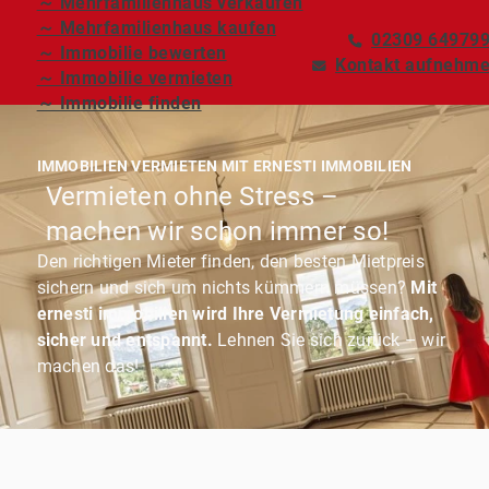
～ Mehrfamilienhaus verkaufen
～ Mehrfamilienhaus kaufen
02309 64979
～ Immobilie bewerten
Kontakt aufnehm
～ Immobilie vermieten
～ Immobilie finden
IMMOBILIEN VERMIETEN MIT ERNESTI IMMOBILIEN
Vermieten ohne Stress –
machen wir schon immer so!
Den richtigen Mieter finden, den besten Mietpreis
sichern und sich um nichts kümmern müssen?
Mit
ernesti immobilien wird Ihre Vermietung einfach,
sicher und entspannt.
Lehnen Sie sich zurück – wir
machen das!