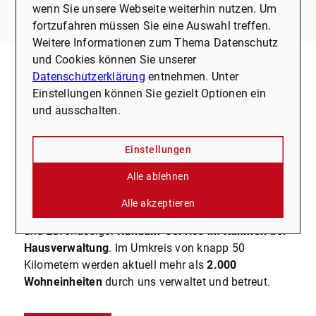
wenn Sie unsere Webseite weiterhin nutzen. Um
fortzufahren müssen Sie eine Auswahl treffen.
Weitere Informationen zum Thema Datenschutz
und Cookies können Sie unserer
Datenschutzerklärung
entnehmen. Unter
Zufriedene Kunden sind unsere
Einstellungen können Sie gezielt Optionen ein
größte Motivation
und ausschalten.
Was unsere Kunden beim Verkauf ihrer Immobilie
an uns besonders schätzen, ist zum einen
Einstellungen
unsere
ehrliche und professionelle Arbeit
im
Alle ablehnen
Rahmen
der
Immobilienbewertung
und
Verkaufsabwicklung
,
Alle akzeptieren
zum anderen aber auch unser hoch qualifizierter
und zuverlässiger
Rundum-Service im Rahmen der
Hausverwaltung
. Im Umkreis von knapp 50
Kilometern werden aktuell mehr als
2.000
Wohneinheiten
durch uns verwaltet und betreut.