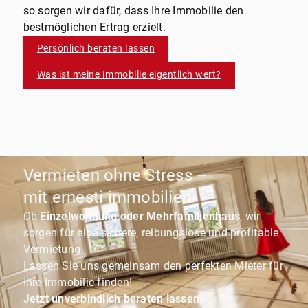
so sorgen wir dafür, dass Ihre Immobilie den
bestmöglichen Ertrag erzielt.
Persönlich beraten lassen
Was ist meine Immobilie eigentlich wert?
Vermieten ohne Stress –
mit ernesti immobilien
Ob
Einzelwohnung oder Mehrfamilienhaus
, wir
sorgen für eine sichere, reibungslose und profitable
Vermietung.
Lassen Sie uns gemeinsam den perfekten Mieter für
Ihre Immobilie finden!
J
etzt unverbindlich beraten lassen!