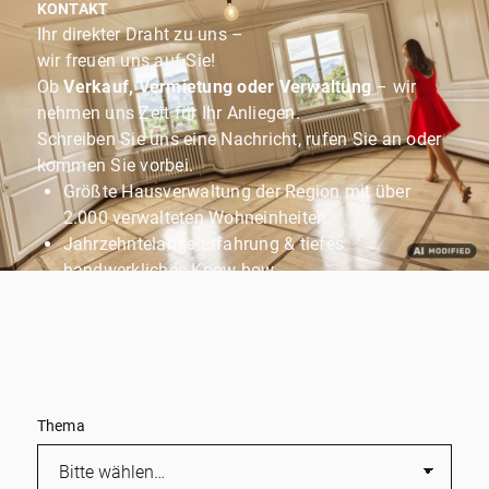
KONTAKT
Ihr direkter Draht zu uns –
wir freuen uns auf Sie!
Ob
Verkauf, Vermietung oder Verwaltung
– wir
nehmen uns Zeit für Ihr Anliegen.
Schreiben Sie uns eine Nachricht, rufen Sie an oder
kommen Sie vorbei.
Größte Hausverwaltung der Region mit über
2.000 verwalteten Wohneinheiten.
Jahrzehntelange Erfahrung & tiefes
handwerkliches Know-how.
Persönliche Betreuung durch ein engagiertes
Familienunternehmen.
Wir melden uns schnell zurück und kümmern uns
persönlich um Ihr Immobilienprojekt!
Thema