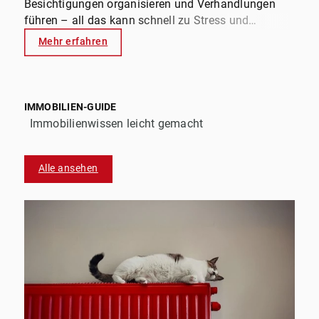
Besichtigungen organisieren und Verhandlungen
führen – all das kann schnell zu Stress und
Unsicherheit führen. Mit uns an Ihrer Seite können
Mehr erfahren
Sie den Verkauf Ihrer Immobilie gelassen angehen.
Wir sind Ihr erfahrener Partner und kümmern uns
um alles – von der kostenlosen Erstberatung bis
zum reibungslosen Notartermin.
IMMOBILIEN-GUIDE
Immobilienwissen leicht gemacht
Alle ansehen