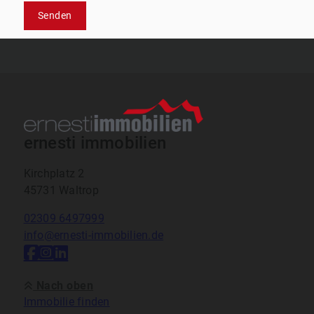
Senden
ernesti immobilien
Kirchplatz 2
45731 Waltrop
02309 6497999
info@ernesti-immobilien.de
Nach oben
Immobilie finden