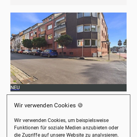
NEU
45731 Waltrop
Wir verwenden Cookies 🍪
Sofort bezugsfreie Eigentumswohnung in der Großen-Geist in Waltrop
Wohnung zu kaufen
Wir verwenden Cookies, um beispielsweise
Funktionen für soziale Medien anzubieten oder
Wohnfläche
Zimmer
die Zugriffe auf unsere Website zu analysieren.