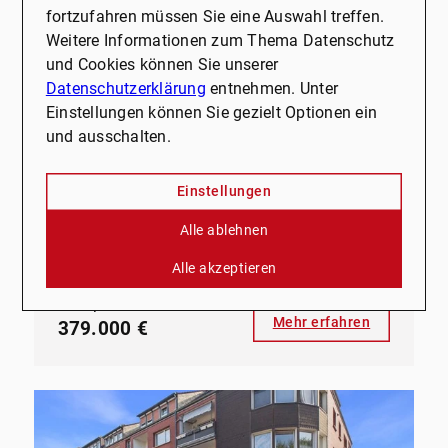
fortzufahren müssen Sie eine Auswahl treffen.
NEU
Weitere Informationen zum Thema Datenschutz
und Cookies können Sie unserer
45731 Waltrop
Datenschutzerklärung
entnehmen. Unter
Raumwunder in begehrter
Einstellungen können Sie gezielt Optionen ein
Lage - Viel Platz für die ganze
und ausschalten.
Familie
Haus zu kaufen
Einstellungen
Alle ablehnen
Wohnfläche
Zimmer
ca. 146,68 m²
5
Alle akzeptieren
Kaufpreis
Mehr erfahren
379.000 €