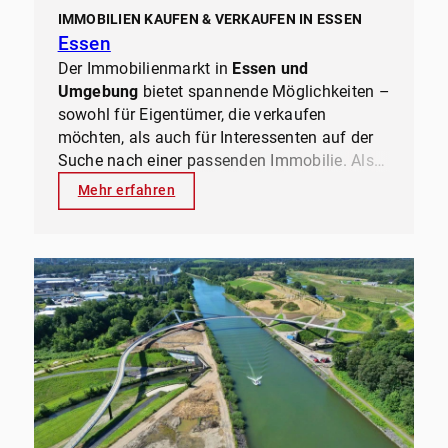
IMMOBILIEN KAUFEN & VERKAUFEN IN ESSEN
Essen
Der Immobilienmarkt in
Essen und
Umgebung
bietet spannende Möglichkeiten –
sowohl für Eigentümer, die verkaufen
möchten, als auch für Interessenten auf der
Suche nach einer passenden Immobilie. Als
lokaler Immobilienexperte
mit
Mehr erfahren
jahrzehntelanger Erfahrung kennt
ernesti
immobilien
den Markt genau und weiß,
welche Objekte gefragt sind, wo sich
Investitionen lohnen und wie man
den besten
Preis erzielt
.