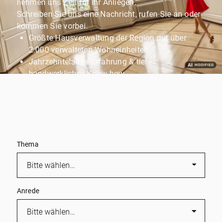
nehmen uns Zeit für Ihr Anliegen.
Schreiben Sie uns eine Nachricht, rufen Sie an oder
kommen Sie vorbei.
Größte Hausverwaltung der Region mit über
2.000 verwalteten Wohneinheiten.
Jahrzehntelange Erfahrung & tiefes
handwerkliches Know-how.
Persönliche Betreuung durch ein engagiertes
Familienunternehmen.
Wir melden uns schnell zurück und kümmern uns
persönlich um Ihr Immobilienprojekt!
Thema
Anrede