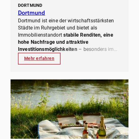
DORTMUND
Dortmund
Dortmund ist eine der wirtschaftsstärksten
Städte im Ruhrgebiet und bietet als
Immobilienstandort
stabile Renditen, eine
hohe Nachfrage und attraktive
Investitionsmöglichkeiten
– besonders im
Bereich
Mehrfamilienhäuser
. Die
Mehr erfahren
Kombination aus
großer Mieternachfrage,
einem starken Wirtschaftsraum und
vergleichsweise moderaten Kaufpreisen
macht die Stadt für Investoren und
Eigentümer gleichermaßen interessant. Als
Spezialisten für Mehrfamilienhäuser
in
Dortmund und Umgebung begleiten wir
Eigentümer und Investoren beim
Verkauf,
Kauf und der professionellen Verwaltung
ihrer Immobilien. Mit unserer Erfahrung und
unserem Netzwerk sorgen wir für einen