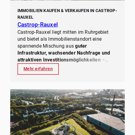
IMMOBILIEN KAUFEN & VERKAUFEN IN CASTROP-
RAUXEL
Castrop-Rauxel
Castrop-Rauxel liegt mitten im Ruhrgebiet
und bietet als Immobilienstandort eine
spannende Mischung aus
guter
Infrastruktur, wachsender Nachfrage und
attraktiven Investitionsmöglichkeiten
–
besonders im Bereich
Mehrfamilienhäuser
.
Mehr erfahren
Die Stadt überzeugt mit
vergleichsweise
moderaten Kaufpreisen, stabilen
Mieteinnahmen und einer soliden
Wirtschaftslage
. Als
Spezialisten für
Mehrfamilienhäuser
in Castrop-Rauxel und
Umgebung begleiten wir Eigentümer und
Investoren beim
Verkauf, Kauf und der
professionellen Verwaltung
ihrer Immobilien.
Unser Ziel ist es, Ihnen
einen effizienten,