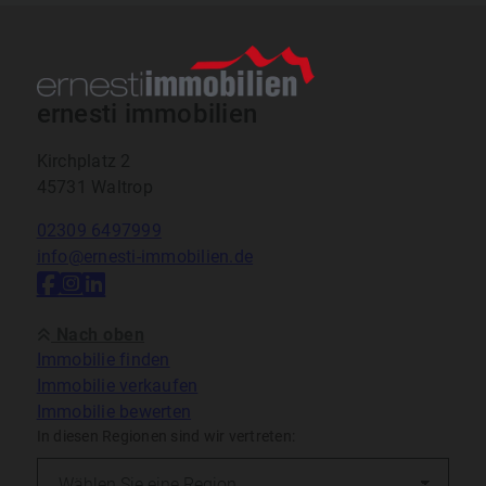
ernesti immobilien
Kirchplatz 2
45731 Waltrop
02309 6497999
info@ernesti-immobilien.de
Nach oben
Immobilie finden
Immobilie verkaufen
Immobilie bewerten
In diesen Regionen sind wir vertreten: