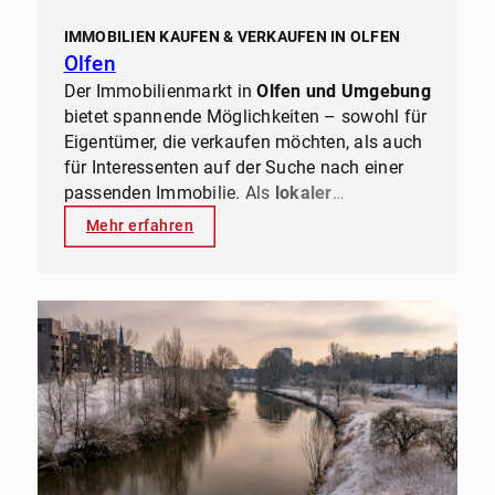
sicheren, lukrativen und effizienten Prozess
– ganz ohne Stress
.
IMMOBILIEN KAUFEN & VERKAUFEN IN OLFEN
Olfen
Der Immobilienmarkt in
Olfen und Umgebung
bietet spannende Möglichkeiten – sowohl für
Eigentümer, die verkaufen möchten, als auch
für Interessenten auf der Suche nach einer
passenden Immobilie. Als
lokaler
Immobilienexperte
mit jahrzehntelanger
Mehr erfahren
Erfahrung kennt
ernesti immobilien
den
Markt genau und weiß, welche Objekte
gefragt sind, wo sich Investitionen lohnen
und wie man
den besten Preis erzielt
.