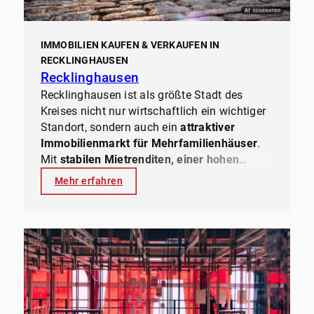
IMMOBILIEN KAUFEN & VERKAUFEN IN
RECKLINGHAUSEN
Recklinghausen
Recklinghausen ist als größte Stadt des
Kreises nicht nur wirtschaftlich ein wichtiger
Standort, sondern auch ein
attraktiver
Immobilienmarkt für Mehrfamilienhäuser
.
Mit
stabilen Mietrenditen, einer hohen
Nachfrage nach Wohnraum und moderaten
Mehr erfahren
Kaufpreisen
bietet die Stadt sowohl für
Investoren als auch für Eigentümer
spannende Möglichkeiten. Ob
Verkauf, Kauf
oder Verwaltung
– als Experten für
Mehrfamilienhäuser in Recklinghausen
begleiten wir Sie
mit Marktkenntnis,
Erfahrung und einem starken Netzwerk
, um
das Beste aus Ihrer Immobilie herauszuholen.