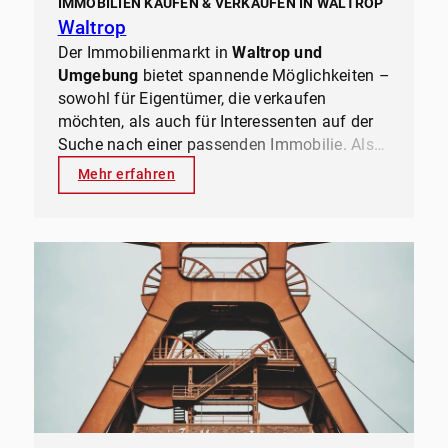
IMMOBILIEN KAUFEN & VERKAUFEN IN WALTROP
Waltrop
Der Immobilienmarkt in
Waltrop und
Umgebung
bietet spannende Möglichkeiten –
sowohl für Eigentümer, die verkaufen
möchten, als auch für Interessenten auf der
Suche nach einer passenden Immobilie. Als
lokaler Immobilienexperte
mit
Mehr erfahren
jahrzehntelanger Erfahrung kennt
ernesti
immobilien
den Markt genau und weiß,
welche Objekte gefragt sind, wo sich
Investitionen lohnen und wie man
den besten
Preis erzielt
.