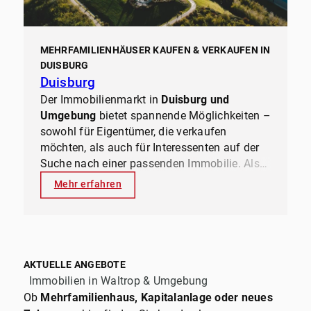
stressfreien und wirtschaftlich erfolgreichen
Prozess
zu ermöglichen.
MEHRFAMILIENHÄUSER KAUFEN & VERKAUFEN IN
DUISBURG
Duisburg
Der Immobilienmarkt in
Duisburg und
Umgebung
bietet spannende Möglichkeiten –
sowohl für Eigentümer, die verkaufen
möchten, als auch für Interessenten auf der
Suche nach einer passenden Immobilie. Als
lokaler Immobilienexperte
mit
Mehr erfahren
jahrzehntelanger Erfahrung kennt
ernesti
immobilien
den Markt genau und weiß,
welche Objekte gefragt sind, wo sich
Investitionen lohnen und wie man
den besten
Preis erzielt
.
AKTUELLE ANGEBOTE
Immobilien in Waltrop & Umgebung
Ob
Mehrfamilienhaus, Kapitalanlage oder neues