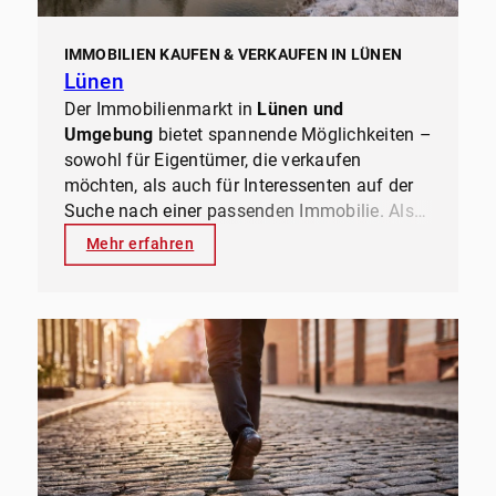
IMMOBILIEN KAUFEN & VERKAUFEN IN LÜNEN
Lünen
Der Immobilienmarkt in
Lünen und
Umgebung
bietet spannende Möglichkeiten –
sowohl für Eigentümer, die verkaufen
möchten, als auch für Interessenten auf der
Suche nach einer passenden Immobilie. Als
lokaler Immobilienexperte
mit
Mehr erfahren
jahrzehntelanger Erfahrung kennt
ernesti
immobilien
den Markt genau und weiß,
welche Objekte gefragt sind, wo sich
Investitionen lohnen und wie man
den besten
Preis erzielt
.