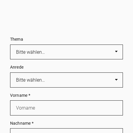
Persönliche Betreuung durch ein engagiertes
Familienunternehmen.
Wir melden uns schnell zurück und kümmern uns
persönlich um Ihr Immobilienprojekt!
Thema
Anrede
Vorname
*
Nachname
*