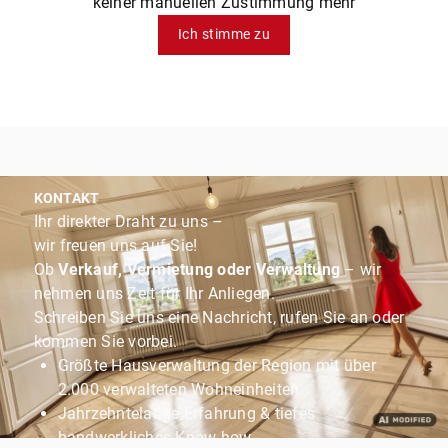
keiner manuellen Zustimmung mehr
Ich stimme zu
KONTAKT
Ihr direkter Draht zu uns –
wir freuen uns auf Sie!
Ob
Verkauf, Vermietung oder Verwaltung
– wir
nehmen uns Zeit für Ihr Anliegen.
Schreiben Sie uns eine Nachricht, rufen Sie an oder
kommen Sie vorbei.
Größte Hausverwaltung der Region mit über
2.000 verwalteten Wohneinheiten.
Jahrzehntelange Erfahrung & tiefes
handwerkliches Know-how.