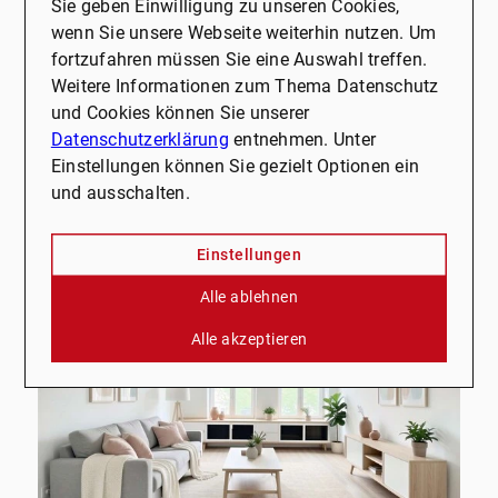
Sie geben Einwilligung zu unseren Cookies,
Recklinghausen zu vermieten.
wenn Sie unsere Webseite weiterhin nutzen. Um
Wohnung zu mieten
fortzufahren müssen Sie eine Auswahl treffen.
Weitere Informationen zum Thema Datenschutz
Wohnfläche
Zimmer
und Cookies können Sie unserer
ca. 55 m²
2
Datenschutzerklärung
entnehmen. Unter
Einstellungen können Sie gezielt Optionen ein
Kaltmiete
und ausschalten.
Mehr erfahren
400 €
Einstellungen
Alle ablehnen
Alle akzeptieren