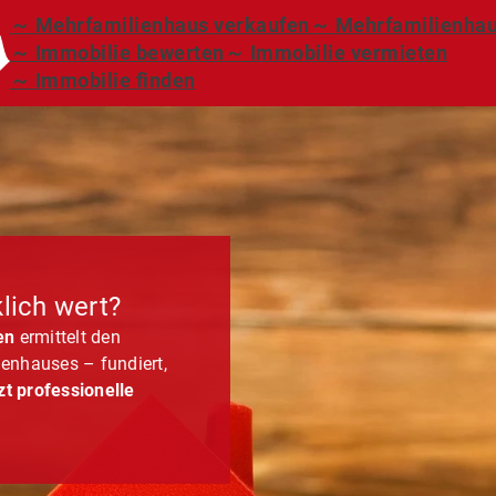
～ Mehrfamilienhaus verkaufen
～ Mehrfamilienhau
～ Immobilie bewerten
～ Immobilie vermieten
～ Immobilie finden
klich wert?
en
ermittelt den
enhauses – fundiert,
zt professionelle