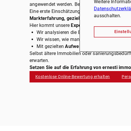
Weitere Informat
angewendet werden. Bei
ernesti immobilien
wis
Datenschutzerkl
Eine erste Einschätzung des Immobilienwerts li
ausschalten.
Markterfahrung, gezielte Verkaufsstrategien 
Hier kommt unsere
Expertise als Makler
ins Spi
Einstel
Wir analysieren die Besonderheiten Ihrer Im
Wir wissen, wie man
Mehrfamilienhäuser op
Mit gezielten
Aufwertungsmaßnahmen
– vo
Selbst ältere Immobilien oder sanierungsbedürft
erwarten.
Setzen Sie auf die Erfahrung von ernesti immo
Kostenlose Online-Bewertung erhalten
Pers