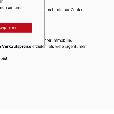
er
mobilie auszuschöpfen.
onen ein und
Verkaufspreis
braucht es mehr als nur Zahlen:
kzeptieren
en.
 steigern wir den Wert Ihrer Immobilie.
e Verkaufspreise
erzielen, als viele Eigentümer
eis!