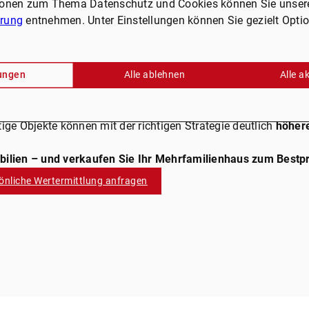
ionen zum Thema Datenschutz und Cookies können Sie unser
sen wir, worauf es ankommt, um
das volle Potenzial
Ihrer Im
ärung
entnehmen. Unter Einstellungen können Sie gezielt Opti
efert unser Wertermittlungsrechner – doch für den
optimalen 
und ein geschultes Auge für Wertsteigerungspotenziale
.
el:
lungen
Alle ablehnen
Alle a
mobilie und den Markt präzise.
timal präsentiert
, um den maximalen Verkaufspreis zu erziel
n kleinen Renovierungen bis hin zur perfekten Positionierung –
ige Objekte können mit der richtigen Strategie deutlich
höher
bilien – und verkaufen Sie Ihr Mehrfamilienhaus zum Bestpr
önliche Wertermittlung anfragen