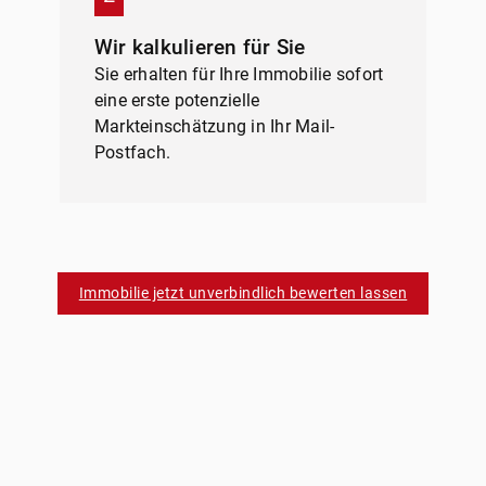
Externe
Wir kalkulieren für Sie
Inha
Sie erhalten für Ihre Immobilie sofort
Videopl
eine erste potenzielle
Platt
Markteinschätzung in Ihr Mail-
externe
Postfach.
bedarf d
keiner 
Immobilie jetzt unverbindlich bewerten lassen