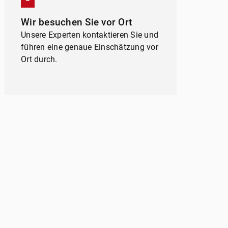
 Dienste / Social Media
Wir besuchen Sie vor Ort
lte aus externen Quellen,
Unsere Experten kontaktieren Sie und
attformen und Social-Media-
führen eine genaue Einschätzung vor
formen. Wenn Cookies von
Ort durch.
n Medien akzeptiert werden,
er Zugriff auf diese Inhalte
manuellen Zustimmung mehr
Ich stimme zu