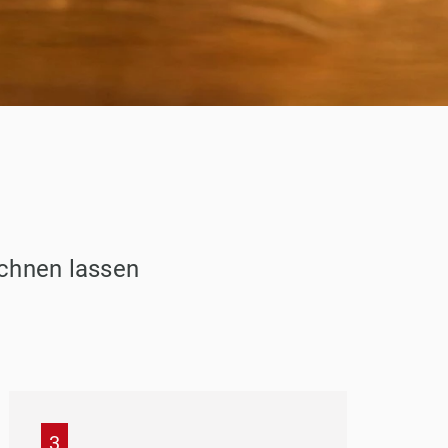
echnen lassen
UF MIT GEWINN
obilie wert? Jetzt kostenlos