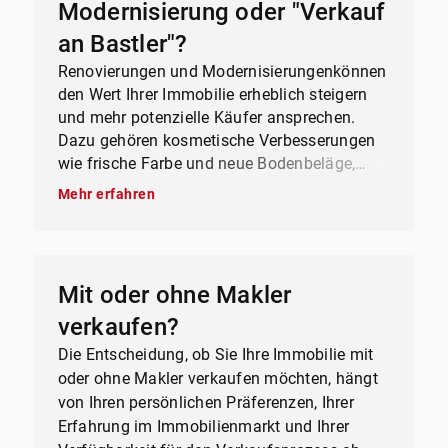
Modernisierung oder "Verkauf
an Bastler"?
Renovierungen und Modernisierungenkönnen
den Wert Ihrer Immobilie erheblich steigern
und mehr potenzielle Käufer ansprechen.
Dazu gehören kosmetische Verbesserungen
wie frische Farbe und neue Bodenbeläge,
Modernisierung von Küche und Badezimmer,
Mehr erfahren
energieeffiziente Upgrades, Straßenansicht
und Landschaftsgestaltung, Reparaturen und
Wartung, professionelle Reinigung, Home
Staging und Inspektionen. In allen Fällen ist
Mit oder ohne Makler
es ratsam, mit einem Immobilienexperten zu
verkaufen?
sprechen, um die besten Optionen für Ihren
spezifischen Fall zu ermitteln und den Return
Die Entscheidung, ob Sie Ihre Immobilie mit
on Investment zu maximieren.
oder ohne Makler verkaufen möchten, hängt
von Ihren persönlichen Präferenzen, Ihrer
Erfahrung im Immobilienmarkt und Ihrer