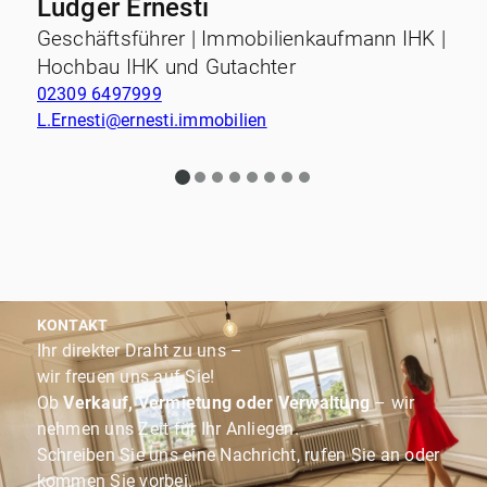
Ludger Ernesti
Geschäftsführer | Immobilienkaufmann IHK |
Hochbau IHK und Gutachter
02309 6497999
L.Ernesti@ernesti.immobilien
KONTAKT
Ihr direkter Draht zu uns –
wir freuen uns auf Sie!
Ob
Verkauf, Vermietung oder Verwaltung
– wir
nehmen uns Zeit für Ihr Anliegen.
Schreiben Sie uns eine Nachricht, rufen Sie an oder
kommen Sie vorbei.