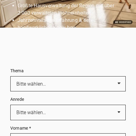
Größte Hausverwaltung der Region mit über
2.000 verwalteten Wohneinheiten.
Jahrzehntelange Erfahrung & tiefes
handwerkliches Know-how.
Persönliche Betreuung durch ein engagiertes
Familienunternehmen.
Wir melden uns schnell zurück und kümmern uns
persönlich um Ihr Immobilienprojekt!
Thema
Anrede
Vorname
*