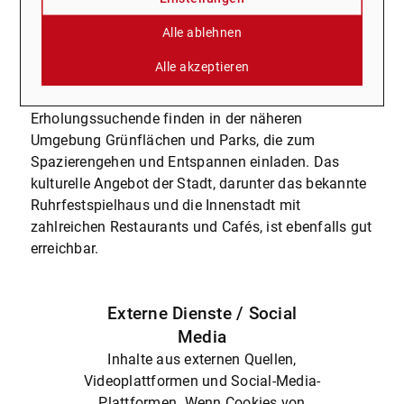
umliegenden Städte des Ruhrgebiets. Autofahrer
profitieren von der Nähe zur A2 und weiteren
Alle ablehnen
Hauptverkehrsachsen, die eine schnelle Weiterfahrt
Alle akzeptieren
in Richtung Dortmund, Essen oder Münster
ermöglichen.
Erholungssuchende finden in der näheren
Umgebung Grünflächen und Parks, die zum
Spazierengehen und Entspannen einladen. Das
kulturelle Angebot der Stadt, darunter das bekannte
Ruhrfestspielhaus und die Innenstadt mit
zahlreichen Restaurants und Cafés, ist ebenfalls gut
erreichbar.
Externe Dienste / Social
Media
Inhalte aus externen Quellen,
Videoplattformen und Social-Media-
Plattformen. Wenn Cookies von