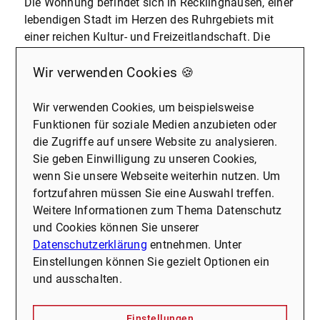
Die Wohnung befindet sich in Recklinghausen, einer
lebendigen Stadt im Herzen des Ruhrgebiets mit
einer reichen Kultur- und Freizeitlandschaft. Die
Hochlarmarkstraße liegt im Stadtteil Hochlarmark,
einem gewachsenen Wohnquartier, das durch seine
Wir verwenden Cookies 🍪
ruhige Wohnatmosphäre und gleichzeitig gute
Anbindung an das städtische Leben überzeugt.
Wir verwenden Cookies, um beispielsweise
Alltägliche Besorgungen lassen sich dank
Funktionen für soziale Medien anzubieten oder
nahegelegener Einkaufsmöglichkeiten, Supermärkte
die Zugriffe auf unsere Website zu analysieren.
und kleiner Fachgeschäfte schnell und
Sie geben Einwilligung zu unseren Cookies,
unkompliziert erledigen. Auch medizinische
wenn Sie unsere Webseite weiterhin nutzen. Um
Versorgung durch Arztpraxen und Apotheken in der
fortzufahren müssen Sie eine Auswahl treffen.
Umgebung ist gut gewährleistet. Für Familien mit
Weitere Informationen zum Thema Datenschutz
Kindern bietet das Viertel eine solide Infrastruktur
und Cookies können Sie unserer
mit Kindertagesstätten und Schulen in erreichbarer
Datenschutzerklärung
entnehmen. Unter
Nähe.
Einstellungen können Sie gezielt Optionen ein
Die Anbindung an den öffentlichen Nahverkehr
und ausschalten.
ermöglicht eine bequeme Verbindung in die
Recklinghäuser Innenstadt sowie in die
Einstellungen