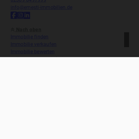
info@ernesti-immobilien.de
Nach oben
Immobilie finden
Immobilie verkaufen
Immobilie bewerten
In diesen Regionen sind wir vertreten:
Kontakt
Impressum
Datenschutz
Cookie-Einstellungen
ernesti immobilien 2026
Made with
Ynfinite