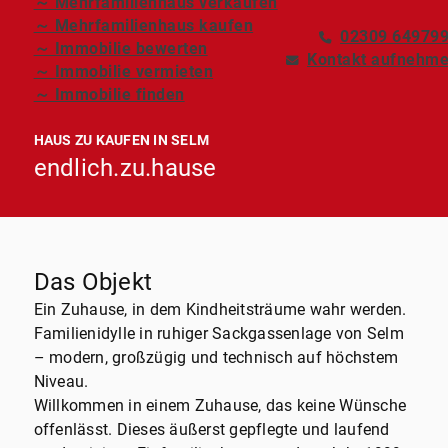
～ Mehrfamilienhaus verkaufen
～ Mehrfamilienhaus kaufen
02309 64979
～ Immobilie bewerten
Kontakt aufnehm
～ Immobilie vermieten
～ Immobilie finden
HAUS ZU KAUFEN IN SELM
endlich.zu.hause
Das Objekt
Ein Zuhause, in dem Kindheitsträume wahr werden.
Familienidylle in ruhiger Sackgassenlage von Selm
– modern, großzügig und technisch auf höchstem
Niveau.
Willkommen in einem Zuhause, das keine Wünsche
offenlässt. Dieses äußerst gepflegte und laufend