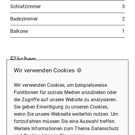
Schlafzimmer
3
Badezimmer
2
Balkone
1
Flächen
Grundstücksfläche
ca. 422 m²
Wir verwenden Cookies 🍪
Wohnfläche
ca. 124 m²
Wir verwenden Cookies, um beispielsweise
Funktionen für soziale Medien anzubieten oder
Nutzfläche
ca. 191 m²
die Zugriffe auf unsere Website zu analysieren.
Sie geben Einwilligung zu unseren Cookies,
wenn Sie unsere Webseite weiterhin nutzen. Um
fortzufahren müssen Sie eine Auswahl treffen.
Preise
Weitere Informationen zum Thema Datenschutz
Kaufpreis
612.000 €