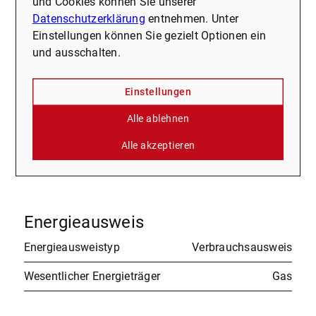
und Cookies können Sie unserer
Datenschutzerklärung
entnehmen. Unter
Außenprovision
3,57 % inkl. MwSt.
Einstellungen können Sie gezielt Optionen ein
und ausschalten.
Provisionshinweis
Die Provision für den
vermittelnden Makler beträgt 3,57
% inkl. MwSt. vom Verkaufspreis
Einstellungen
und wird vom Käufer bezahlt. Die
Alle ablehnen
Provision ist mit notarieller
Beurkundung verdient und zur
Alle akzeptieren
Zahlung fällig.
Energieausweis
Energieausweistyp
Verbrauchsausweis
Wesentlicher Energieträger
Gas