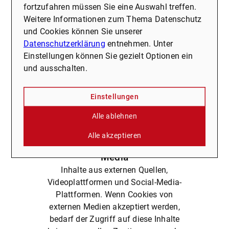
fortzufahren müssen Sie eine Auswahl treffen.
Umgebung für das Aufwachsen von Kindern bieten.
Weitere Informationen zum Thema Datenschutz
Parks und Grünflächen in der näheren Umgebung
und Cookies können Sie unserer
laden zudem zu Spaziergängen und Erholung im
Datenschutzerklärung
entnehmen. Unter
Freien ein.
Einstellungen können Sie gezielt Optionen ein
Ob jung oder alt, Singles oder Familien – diese
und ausschalten.
zentrale und gleichzeitig ruhige Wohnlage in
Dortmund bietet für jeden den passenden
Lebensmittelpunkt. Hier wohnen Sie nicht nur, hier
Einstellungen
leben Sie.
Alle ablehnen
Alle akzeptieren
Externe Dienste / Social
Media
Inhalte aus externen Quellen,
Videoplattformen und Social-Media-
Plattformen. Wenn Cookies von
externen Medien akzeptiert werden,
bedarf der Zugriff auf diese Inhalte