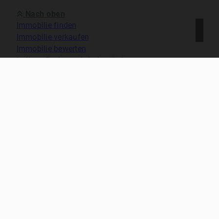
Nach oben
Immobilie finden
Immobilie verkaufen
Immobilie bewerten
In diesen Regionen sind wir vertreten:
Kontakt
Impressum
Datenschutz
Cookie-Einstellungen
ernesti immobilien 2026
Made with
Ynfinite