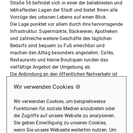
Straße 56 befindet sich in einer der beliebtesten und
lebhaftesten Lagen der Stadt und bietet Ihnen alle
Vorzüge des urbanen Lebens auf einen Blick.
Die Lage punktet vor allem durch ihre hervorragende
Infrastruktur. Supermärkte, Bäckereien, Apotheken
und zahlreiche weitere Geschäfte des täglichen
Bedarfs sind bequem zu Fuß erreichbar und
machen den Alltag besonders angenehm. Cafés,
Restaurants und kleine Boutiquen runden das
vielfältige Angebot der Umgebung ab.
Die Anbindung an den öffentlichen Nahverkehr ist
ausgezeichnet. Bushaltestellen und
Wir verwenden Cookies 🍪
Straßenbahnlinien in unmittelbarer Nähe verbinden
Sie schnell und unkompliziert mit der Dortmunder
Wir verwenden Cookies, um beispielsweise
Innenstadt sowie den umliegenden Stadtteilen. Für
Funktionen für soziale Medien anzubieten oder
Pendler bietet auch die Nähe zur Autobahn eine
die Zugriffe auf unsere Website zu analysieren.
praktische Alternative.
Sie geben Einwilligung zu unseren Cookies,
Familien schätzen die Nähe zu Schulen,
wenn Sie unsere Webseite weiterhin nutzen. Um
Kindergärten und Spielplätzen, die eine optimale