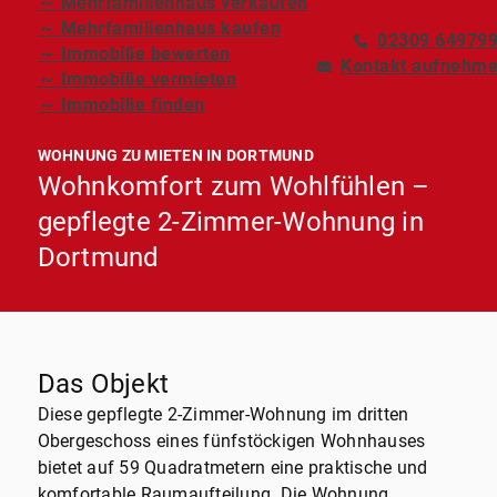
～ Mehrfamilienhaus verkaufen
～ Mehrfamilienhaus kaufen
02309 64979
～ Immobilie bewerten
Kontakt aufnehm
～ Immobilie vermieten
～ Immobilie finden
WOHNUNG ZU MIETEN IN DORTMUND
Wohnkomfort zum Wohlfühlen –
gepflegte 2-Zimmer-Wohnung in
Dortmund
Das Objekt
Diese gepflegte 2-Zimmer-Wohnung im dritten
Obergeschoss eines fünfstöckigen Wohnhauses
bietet auf 59 Quadratmetern eine praktische und
komfortable Raumaufteilung. Die Wohnung