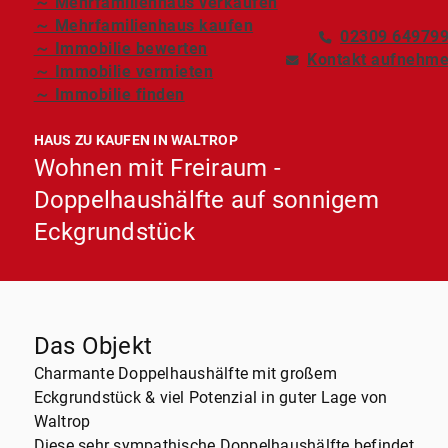
～ Mehrfamilienhaus verkaufen
～ Mehrfamilienhaus kaufen
02309 64979
～ Immobilie bewerten
Kontakt aufnehm
～ Immobilie vermieten
～ Immobilie finden
HAUS ZU KAUFEN IN WALTROP
Wohnen mit Freiraum -
Doppelhaushälfte auf sonnigem
Eckgrundstück
Das Objekt
Charmante Doppelhaushälfte mit großem
Eckgrundstück & viel Potenzial in guter Lage von
Waltrop
Diese sehr sympathische Doppelhaushälfte befindet