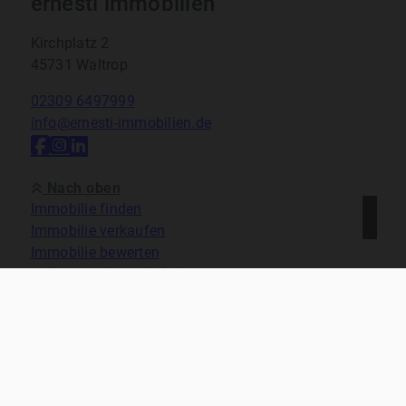
ernesti immobilien
Kirchplatz 2
45731 Waltrop
02309 6497999
info@ernesti-immobilien.de
Nach oben
Immobilie finden
Immobilie verkaufen
Immobilie bewerten
In diesen Regionen sind wir vertreten:
Kontakt
Impressum