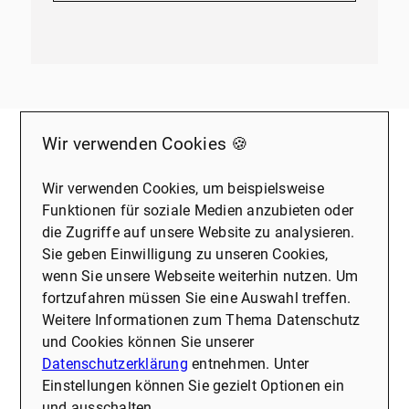
Wir verwenden Cookies 🍪
Lage
Wir verwenden Cookies, um beispielsweise
Entdecken Sie dieses hervorragende Grundstück in
Funktionen für soziale Medien anzubieten oder
Waltrop, einer charmanten Stadt im Kreis
die Zugriffe auf unsere Website zu analysieren.
Recklinghausen. Diese Immobilie bietet eine
Sie geben Einwilligung zu unseren Cookies,
exzellente Anbindung in alle Richtungen und
wenn Sie unsere Webseite weiterhin nutzen. Um
verbindet so ideale Wohnqualität mit praktischer
fortzufahren müssen Sie eine Auswahl treffen.
Erreichbarkeit.
Weitere Informationen zum Thema Datenschutz
Waltrop liegt verkehrsgünstig nahe der Autobahnen
und Cookies können Sie unserer
A2 und A45, was eine schnelle Verbindung nach
Datenschutzerklärung
entnehmen. Unter
Dortmund, Essen und das Ruhrgebiet ermöglicht.
Einstellungen können Sie gezielt Optionen ein
Die nahe gelegenen Bahnhöfe und Buslinien stellen
und ausschalten.