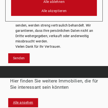
Alle ablehnen
Mit diesem Haken bestätigen Sie, dass Sie die
Datenschutzerklärung
zur Kenntnis genommen haben.
Alle akzeptieren
Wir nehmen den Schutz Ihrer Daten ernst. Alle
Informationen, die Sie über dieses Kontaktformular
senden, werden streng vertraulich behandelt. Wir
garantieren, dass Ihre persönlichen Daten nicht an
Dritte weitergegeben, verkauft oder anderweitig
missbraucht werden.
Vielen Dank für Ihr Vertrauen.
Senden
Hier finden Sie weitere Immobilien, die für
Sie interessant sein könnten
Alle ansehen