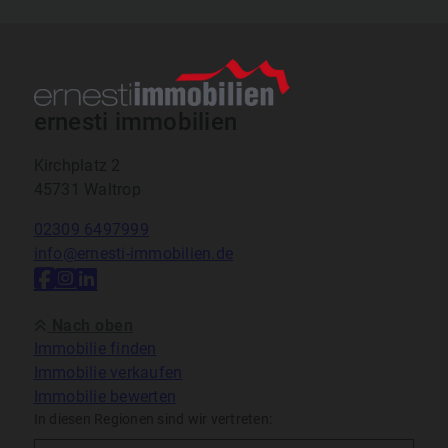
ernesti immobilien
Kirchplatz 2
45731 Waltrop
02309 6497999
info@ernesti-immobilien.de
Nach oben
Immobilie finden
Immobilie verkaufen
Immobilie bewerten
In diesen Regionen sind wir vertreten: