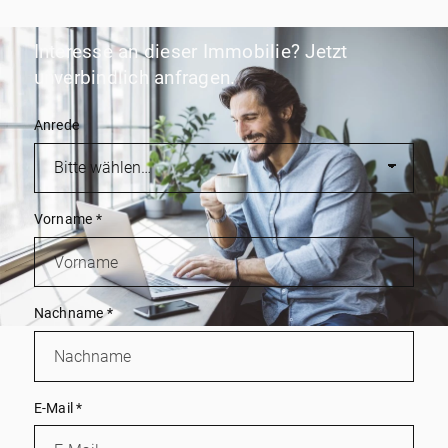
Interesse an dieser Immobilie? Jetzt
unverbindlich anfragen.
Anrede
Vorname
*
Nachname
*
E-Mail
*