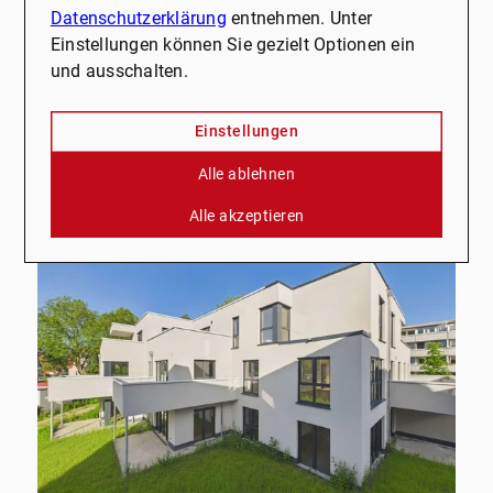
Datenschutzerklärung
entnehmen. Unter
Wohnung zu kaufen
Einstellungen können Sie gezielt Optionen ein
und ausschalten.
Wohnfläche
Zimmer
ca. 82,50 m²
4
Einstellungen
Kaufpreis
Mehr erfahren
Alle ablehnen
206.250 €
Alle akzeptieren