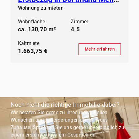
Wohnung zu mieten
Wohnfläche
Zimmer
ca. 130,70 m²
4.5
Kaltmiete
Mehr erfahren
1.663,75 €
Noch nicht die richtige Immobilie dabei?
Wir beraten Sie gerne zu Ihren individuellen
Wünschen und Anforderungen an Ihr neues
Zuhause. Sprechen Sie uns gerne unverbindlich zu
einem ersten Kennenlern-Gespräch an.