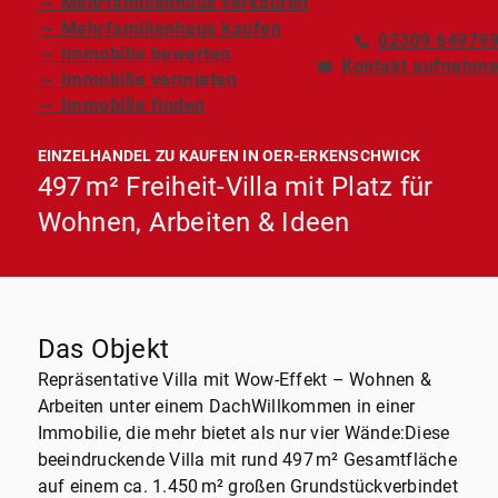
～ Mehrfamilienhaus verkaufen
～ Mehrfamilienhaus kaufen
02309 64979
～ Immobilie bewerten
Kontakt aufnehm
～ Immobilie vermieten
～ Immobilie finden
EINZELHANDEL ZU KAUFEN IN OER-ERKENSCHWICK
497 m² Freiheit-Villa mit Platz für
Wohnen, Arbeiten & Ideen
Das Objekt
Repräsentative Villa mit Wow-Effekt – Wohnen &
Arbeiten unter einem DachWillkommen in einer
Immobilie, die mehr bietet als nur vier Wände:Diese
beeindruckende Villa mit rund 497 m² Gesamtfläche
auf einem ca. 1.450 m² großen Grundstückverbindet