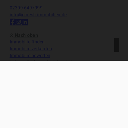
02309 6497999
info@ernesti-immobilien.de
Nach oben
Immobilie finden
Immobilie verkaufen
Immobilie bewerten
In diesen Regionen sind wir vertreten:
Kontakt
Impressum
Datenschutz
Cookie-Einstellungen
ernesti immobilien 2026