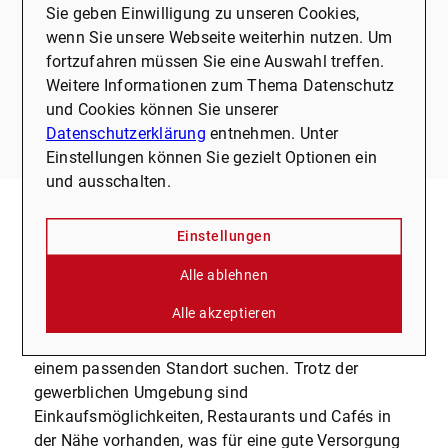
Sie geben Einwilligung zu unseren Cookies,
notariell abgeschlossene Kaufvertrag.Es gelten die
wenn Sie unsere Webseite weiterhin nutzen. Um
allgemeinen Geschäftsbedingungen.Die Erstellung
fortzufahren müssen Sie eine Auswahl treffen.
eines Energieausweises wurde von uns beauftragt
Weitere Informationen zum Thema Datenschutz
und dieses Exposé wird umgehend nach
und Cookies können Sie unserer
Fertigstellung des Energieausweises überarbeitet.
Datenschutzerklärung
entnehmen. Unter
Einstellungen können Sie gezielt Optionen ein
und ausschalten.
Einstellungen
Lage
Die Immobilie befindet sich in einem zentralen und
Alle ablehnen
gut aufgestellten Gewerbegebiet in Oer-
Alle akzeptieren
Erkenschwick. Die Lage bietet eine ruhige
Arbeitsumgebung, ideal für Unternehmen, die nach
einem passenden Standort suchen. Trotz der
gewerblichen Umgebung sind
Einkaufsmöglichkeiten, Restaurants und Cafés in
der Nähe vorhanden, was für eine gute Versorgung