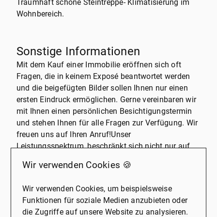
Traumhaft schöne Steintreppe- Klimatisierung im
Wohnbereich.
Sonstige Informationen
Mit dem Kauf einer Immobilie eröffnen sich oft
Fragen, die in keinem Exposé beantwortet werden
und die beigefügten Bilder sollen Ihnen nur einen
ersten Eindruck ermöglichen. Gerne vereinbaren wir
mit Ihnen einen persönlichen Besichtigungstermin
und stehen Ihnen für alle Fragen zur Verfügung. Wir
freuen uns auf Ihren Anruf!Unser
Leistungsspektrum, beschränkt sich nicht nur auf
den Verkauf von Immobilien, sondern umfasst noch
Wir verwenden Cookies 🍪
zusätzlich die Bereiche Vermietung, Verwaltung,
Baubetreuung und Finanzierung.Alle Angaben nach
Wir verwenden Cookies, um beispielsweise
bestem Wissen, Baulasten nicht geprüft. Irrtum und
Funktionen für soziale Medien anzubieten oder
Zwischenverkauf vorbehalten.Dieses Exposé ist eine
die Zugriffe auf unsere Website zu analysieren.
Vorinformation, als Rechtsgrundlage gilt allein der