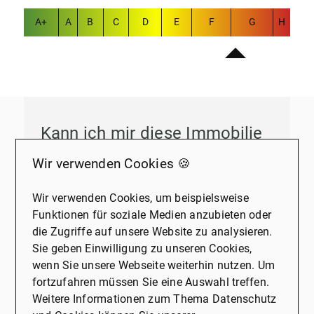
A+
A
B
C
D
E
F
G
H
Kann ich mir diese Immobilie
leisten? Wir beraten Sie gerne!
Wir verwenden Cookies 🍪
Persönliche Begleitung auf dem
Wir verwenden Cookies, um beispielsweise
Weg zur eigenen Immobilie
:
Funktionen für soziale Medien anzubieten oder
die Zugriffe auf unsere Website zu analysieren.
Wir stehen Ihnen bei jedem Schritt zur Seite
Sie geben Einwilligung zu unseren Cookies,
und unterstützen Sie bei allen Fragen und
wenn Sie unsere Webseite weiterhin nutzen. Um
Entscheidungen rund um den
fortzufahren müssen Sie eine Auswahl treffen.
Immobilienkauf.
Weitere Informationen zum Thema Datenschutz