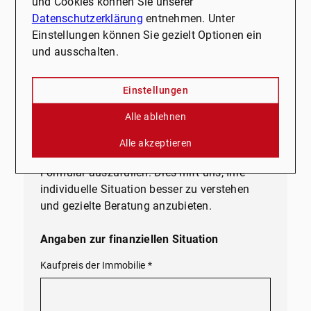
Beratung zu Ihren
und Cookies können Sie unserer
Finanzierungsoptionen
:
Datenschutzerklärung
entnehmen. Unter
Einstellungen können Sie gezielt Optionen ein
Unsere Experten analysieren Ihre finanzielle
und ausschalten.
Situation und zeigen Ihnen
maßgeschneiderte Finanzierungsmodelle auf,
Einstellungen
die zu Ihren Bedürfnissen passen.
Alle ablehnen
Bitte füllen Sie das Formular aus
:
Alle akzeptieren
Nehmen Sie sich einen Moment Zeit, um das
Formular auszufüllen. Dies hilft uns, Ihre
individuelle Situation besser zu verstehen
und gezielte Beratung anzubieten.
Angaben zur finanziellen Situation
Kaufpreis der Immobilie
*