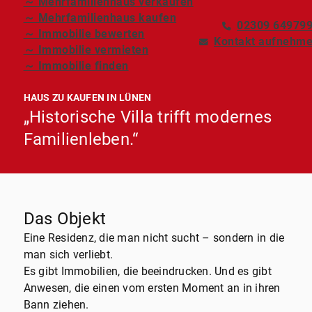
～ Mehrfamilienhaus verkaufen
～ Mehrfamilienhaus kaufen
02309 64979
～ Immobilie bewerten
Kontakt aufnehm
～ Immobilie vermieten
～ Immobilie finden
HAUS ZU KAUFEN IN LÜNEN
„Historische Villa trifft modernes
Familienleben.“
Das Objekt
Eine Residenz, die man nicht sucht – sondern in die
man sich verliebt.
Es gibt Immobilien, die beeindrucken. Und es gibt
Anwesen, die einen vom ersten Moment an in ihren
Bann ziehen.