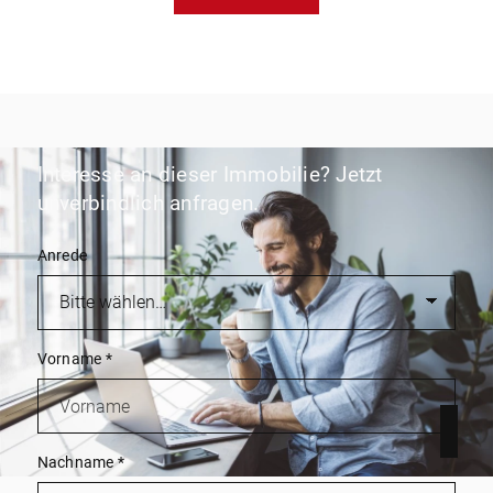
Interesse an dieser Immobilie? Jetzt
unverbindlich anfragen.
Anrede
Vorname
*
Nachname
*