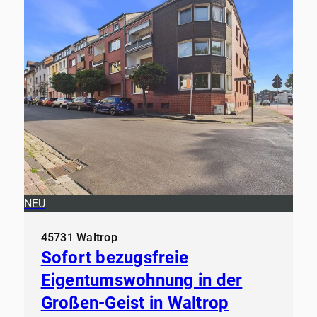
NEU
45731 Waltrop
Sofort bezugsfreie
Eigentumswohnung in der
Großen-Geist in Waltrop