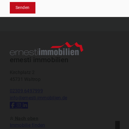
Senden
ernesti immobilien
Kirchplatz 2
45731 Waltrop
02309 6497999
info@ernesti-immobilien.de
Nach oben
Immobilie finden