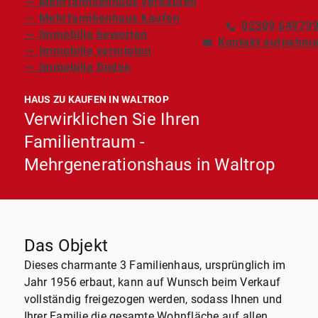
～ Mehrfamilienhaus verkaufen
～ Mehrfamilienhaus kaufen
02309 64979
～ Immobilie bewerten
Kontakt aufnehm
～ Immobilie vermieten
～ Immobilie finden
HAUS ZU KAUFEN IN WALTROP
Verwirklichen Sie Ihren
Familientraum -
Mehrgenerationshaus in Waltrop
Das Objekt
Dieses charmante 3 Familienhaus, ursprünglich im
Jahr 1956 erbaut, kann auf Wunsch beim Verkauf
vollständig freigezogen werden, sodass Ihnen und
Ihrer Familie die gesamte Wohnfläche auf allen