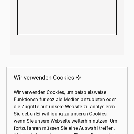
Sonstige Informationen
Wir verwenden Cookies 🍪
Mit dem Kauf einer Immobilie eröffnen sich oft
Fragen die in keinem Exposé beantwortet werden
Wir verwenden Cookies, um beispielsweise
und die beigefügten Bilder sollen Ihnen nur einen
Funktionen für soziale Medien anzubieten oder
ersten Eindruck ermöglichen. Gerne vereinbaren wir
die Zugriffe auf unsere Website zu analysieren.
mit Ihnen einen persönlichen Besichtigungstermin
Sie geben Einwilligung zu unseren Cookies,
und stehen Ihnen für alle Fragen zur Verfügung. Wir
wenn Sie unsere Webseite weiterhin nutzen. Um
freuen uns auf Ihren Anruf!Unser
fortzufahren müssen Sie eine Auswahl treffen.
Leistungsspektrum, beschränkt sich nicht nur auf