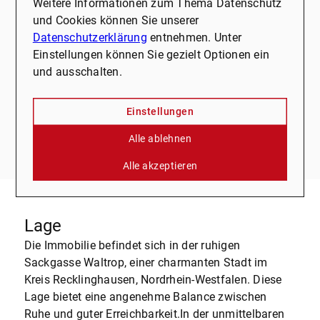
Weitere Informationen zum Thema Datenschutz
den Verkauf von Immobilien, sondern umfasst noch
und Cookies können Sie unserer
zusätzlich die Bereiche Vermietung, Verwaltung,
Datenschutzerklärung
entnehmen. Unter
Baubetreuung und Finanzierung.Alle Angaben nach
Einstellungen können Sie gezielt Optionen ein
bestem Wissen, Baulasten nicht geprüft. Irrtum und
und ausschalten.
Zwischenverkauf vorbehalten.Dieses Exposé ist eine
Vorinformation, als Rechtsgrundlage gilt allein der
Einstellungen
notariell abgeschlossene Kaufvertrag.Es gelten die
allgemeinen Geschäftsbedingungen.
Alle ablehnen
Alle akzeptieren
Lage
Die Immobilie befindet sich in der ruhigen
Sackgasse Waltrop, einer charmanten Stadt im
Kreis Recklinghausen, Nordrhein-Westfalen. Diese
Lage bietet eine angenehme Balance zwischen
Ruhe und guter Erreichbarkeit.In der unmittelbaren