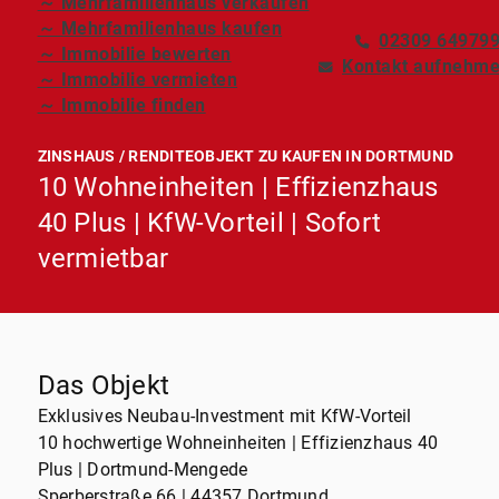
～ Mehrfamilienhaus verkaufen
～ Mehrfamilienhaus kaufen
02309 64979
～ Immobilie bewerten
Kontakt aufnehm
～ Immobilie vermieten
～ Immobilie finden
ZINSHAUS / RENDITEOBJEKT ZU KAUFEN IN DORTMUND
10 Wohneinheiten | Effizienzhaus
40 Plus | KfW-Vorteil | Sofort
vermietbar
Das Objekt
Exklusives Neubau-Investment mit KfW-Vorteil
10 hochwertige Wohneinheiten | Effizienzhaus 40
Plus | Dortmund-Mengede
Sperberstraße 66 | 44357 Dortmund