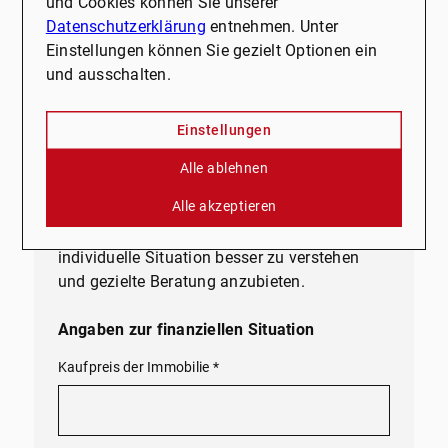
und Cookies können Sie unserer
Finanzierungsoptionen
:
Datenschutzerklärung
entnehmen. Unter
Einstellungen können Sie gezielt Optionen ein
Unsere Experten analysieren Ihre finanzielle
und ausschalten.
Situation und zeigen Ihnen
maßgeschneiderte Finanzierungsmodelle auf,
die zu Ihren Bedürfnissen passen.
Einstellungen
Bitte füllen Sie das Formular aus
:
Alle ablehnen
Alle akzeptieren
Nehmen Sie sich einen Moment Zeit, um das
Formular auszufüllen. Dies hilft uns, Ihre
individuelle Situation besser zu verstehen
und gezielte Beratung anzubieten.
Angaben zur finanziellen Situation
Kaufpreis der Immobilie
*