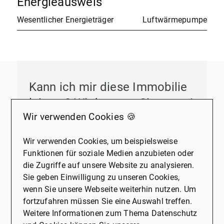
Energieausweis
Wesentlicher Energieträger
Luftwärmepumpe
Kann ich mir diese Immobilie
leisten? Wir beraten Sie gerne!
Wir verwenden Cookies 🍪
Persönliche Begleitung auf dem
Weg zur eigenen Immobilie
:
Wir verwenden Cookies, um beispielsweise
Funktionen für soziale Medien anzubieten oder
Wir stehen Ihnen bei jedem Schritt zur Seite
die Zugriffe auf unsere Website zu analysieren.
und unterstützen Sie bei allen Fragen und
Sie geben Einwilligung zu unseren Cookies,
Entscheidungen rund um den
wenn Sie unsere Webseite weiterhin nutzen. Um
Immobilienkauf.
fortzufahren müssen Sie eine Auswahl treffen.
Weitere Informationen zum Thema Datenschutz
Beratung zu Ihren