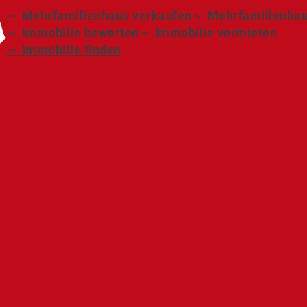
～ Mehrfamilienhaus verkaufen
～ Mehrfamilienhau
～ Immobilie bewerten
～ Immobilie vermieten
～ Immobilie finden