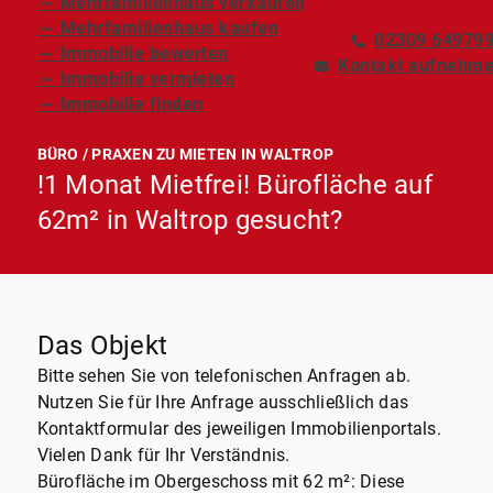
～ Mehrfamilienhaus verkaufen
～ Mehrfamilienhaus kaufen
02309 64979
～ Immobilie bewerten
Kontakt aufnehm
～ Immobilie vermieten
～ Immobilie finden
BÜRO / PRAXEN ZU MIETEN IN WALTROP
!1 Monat Mietfrei! Bürofläche auf
62m² in Waltrop gesucht?
Das Objekt
Bitte sehen Sie von telefonischen Anfragen ab.
Nutzen Sie für Ihre Anfrage ausschließlich das
Kontaktformular des jeweiligen Immobilienportals.
Vielen Dank für Ihr Verständnis.
Bürofläche im Obergeschoss mit 62 m²: Diese