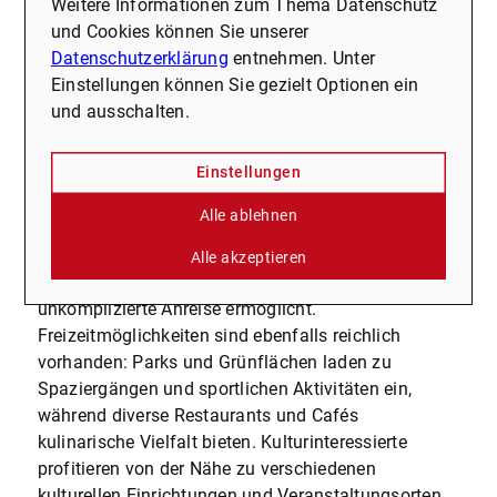
Weitere Informationen zum Thema Datenschutz
Bäckereien und Fachgeschäfte, die den täglichen
und Cookies können Sie unserer
Bedarf bequem abdecken. Für Familien ist die Lage
Datenschutzerklärung
entnehmen. Unter
besonders attraktiv, da mehrere Kindergärten und
Einstellungen können Sie gezielt Optionen ein
Schulen in der Umgebung liegen und leicht zu Fuß
und ausschalten.
oder mit dem Fahrrad erreichbar sind.
Die Anbindung an den öffentlichen Nahverkehr ist
Einstellungen
ausgezeichnet, mit mehreren Buslinien, die
regelmäßig verkehren und eine schnelle Verbindung
Alle ablehnen
ins Stadtzentrum sowie zu anderen Stadtteilen
bieten. Auch die Autobahnen A2 und A43 in wenigen
Alle akzeptieren
Minuten erreichbar, was Pendlern eine
unkomplizierte Anreise ermöglicht.
Freizeitmöglichkeiten sind ebenfalls reichlich
vorhanden: Parks und Grünflächen laden zu
Spaziergängen und sportlichen Aktivitäten ein,
während diverse Restaurants und Cafés
kulinarische Vielfalt bieten. Kulturinteressierte
profitieren von der Nähe zu verschiedenen
kulturellen Einrichtungen und Veranstaltungsorten,