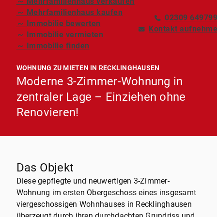
～ Mehrfamilienhaus verkaufen
～ Mehrfamilienhaus kaufen
02309 64979
～ Immobilie bewerten
Kontakt aufnehm
～ Immobilie vermieten
～ Immobilie finden
WOHNUNG ZU MIETEN IN RECKLINGHAUSEN
Moderne 3-Zimmer-Wohnung in
zentraler Lage – Einziehen ohne
Renovieren!
Das Objekt
Diese gepflegte und neuwertigen 3-Zimmer-
Wohnung im ersten Obergeschoss eines insgesamt
viergeschossigen Wohnhauses in Recklinghausen
überzeugt durch ihren durchdachten Grundriss und