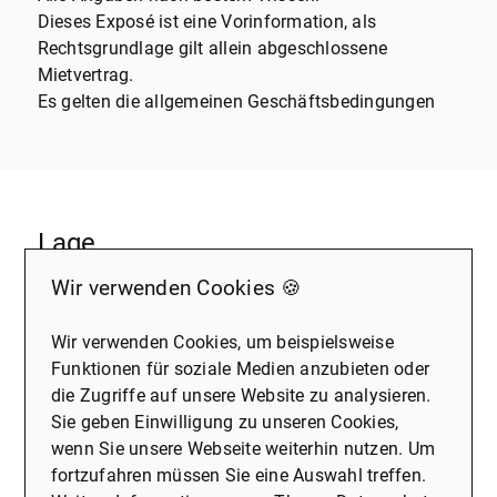
Dieses Exposé ist eine Vorinformation, als
Rechtsgrundlage gilt allein abgeschlossene
Mietvertrag.
Es gelten die allgemeinen Geschäftsbedingungen
Lage
Die angebotene Immobilie befindet sich in einem
Wir verwenden Cookies 🍪
lebendigen Stadtteil von Recklinghausen, der durch
seine hervorragende Infrastruktur und die Nähe zu
Wir verwenden Cookies, um beispielsweise
zahlreichen Annehmlichkeiten besticht. Die
Funktionen für soziale Medien anzubieten oder
Umgebung ist geprägt von einer Mischung aus
die Zugriffe auf unsere Website zu analysieren.
Wohn- und Geschäftshäusern, die und zugleich
Sie geben Einwilligung zu unseren Cookies,
dynamische Atmosphäre schaffen.
wenn Sie unsere Webseite weiterhin nutzen. Um
In unmittelbarer Nähe finden sich diverse
fortzufahren müssen Sie eine Auswahl treffen.
Einkaufsmöglichkeiten, darunter Supermärkte,