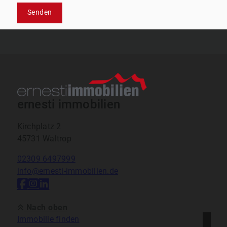
Senden
ernesti immobilien
Kirchplatz 2
45731 Waltrop
02309 6497999
info@ernesti-immobilien.de
Nach oben
Immobilie finden