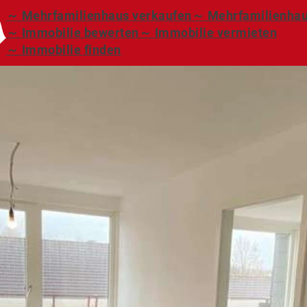
～ Mehrfamilienhaus verkaufen
～ Mehrfamilienhau
～ Immobilie bewerten
～ Immobilie vermieten
～ Immobilie finden