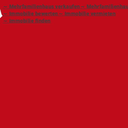
～ Mehrfamilienhaus verkaufen
～ Mehrfamilienhau
～ Immobilie bewerten
～ Immobilie vermieten
～ Immobilie finden