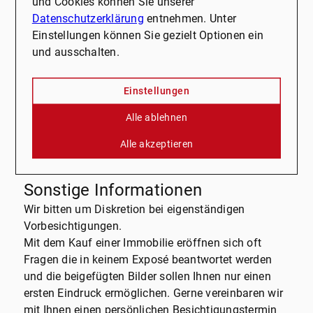
Die vorhandene Einbauküche kann optional
und Cookies können Sie unserer
übernommen werden und ist funktional sowie
Datenschutzerklärung
entnehmen. Unter
modern gestaltet. Details zur Übernahme können bei
Einstellungen können Sie gezielt Optionen ein
Interesse gerne individuell abgestimmt werden.
und ausschalten.
Das monatliche Hausgeld beträgt aktuell ca. 320 €
bei einer Nutzung durch eine dreiköpfige Familie.
Einstellungen
Darin enthalten sind 97 € für Heiz- und
Alle ablehnen
Warmwasserkosten, zudem fließen 47 € monatlich
in die Instandhaltungsrücklage der Gemeinschaft.
Alle akzeptieren
Sonstige Informationen
Wir bitten um Diskretion bei eigenständigen
Vorbesichtigungen.
Mit dem Kauf einer Immobilie eröffnen sich oft
Fragen die in keinem Exposé beantwortet werden
und die beigefügten Bilder sollen Ihnen nur einen
ersten Eindruck ermöglichen. Gerne vereinbaren wir
mit Ihnen einen persönlichen Besichtigungstermin