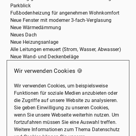
Parkblick
Fußbodenheizung für angenehmen Wohnkomfort
Neue Fenster mit moderner 3-fach-Verglasung
Neue Wärmedämmung
Neues Dach
Neue Heizungsanlage
Alle Leitungen erneuert (Strom, Wasser, Abwasser)
Neue Wand- und Deckenbeläge
Modern gestaltete Badezimmer
Wir verwenden Cookies 🍪
Fahrradgarage
Ausreichend Stellplätze
Vorbereitung für den späteren Anschluss einer
Wir verwenden Cookies, um beispielsweise
Wallbox
Funktionen für soziale Medien anzubieten oder
Diese Kombination aus hochwertiger
die Zugriffe auf unsere Website zu analysieren.
Modernisierung, großzügiger Dachterrasse und
Sie geben Einwilligung zu unseren Cookies,
attraktiver Lage macht diese Wohnung zu einer
wenn Sie unsere Webseite weiterhin nutzen. Um
besonderen Gelegenheit für Eigennutzer oder
fortzufahren müssen Sie eine Auswahl treffen.
Kapitalanleger.
Weitere Informationen zum Thema Datenschutz