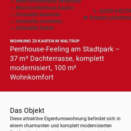
～ Mehrfamilienhaus verkaufen
～ Mehrfamilienhaus kaufen
02309 64979
～ Immobilie bewerten
Kontakt aufnehm
～ Immobilie vermieten
～ Immobilie finden
WOHNUNG ZU KAUFEN IN WALTROP
Penthouse-Feeling am Stadtpark –
37 m² Dachterrasse, komplett
modernisiert, 100 m²
Wohnkomfort
Das Objekt
Diese attraktive Eigentumswohnung befindet sich in
einem charmanten und komplett modernisierten