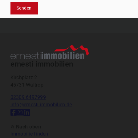
Senden
ernesti immobilien
Kirchplatz 2
45731 Waltrop
02309 6497999
info@ernesti-immobilien.de
Nach oben
Immobilie finden