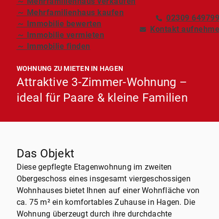
～ Mehrfamilienhaus verkaufen
～ Mehrfamilienhaus kaufen
02309 64979
～ Immobilie bewerten
Kontakt aufnehm
～ Immobilie vermieten
～ Immobilie finden
WOHNUNG ZU MIETEN IN HAGEN
Attraktive 3-Zimmer-Wohnung –
ideal für Paare & kleine Familien
Das Objekt
Diese gepflegte Etagenwohnung im zweiten
Obergeschoss eines insgesamt viergeschossigen
Wohnhauses bietet Ihnen auf einer Wohnfläche von
ca. 75 m² ein komfortables Zuhause in Hagen. Die
Wohnung überzeugt durch ihre durchdachte