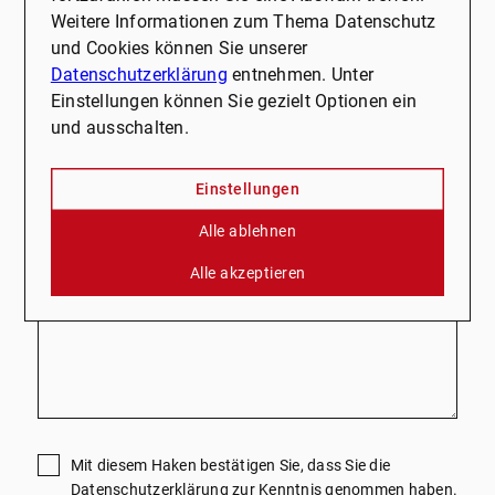
Weitere Informationen zum Thema Datenschutz
und Cookies können Sie unserer
E-Mail
*
Datenschutzerklärung
entnehmen. Unter
Einstellungen können Sie gezielt Optionen ein
und ausschalten.
Telefon
Einstellungen
Alle ablehnen
Nachricht
Alle akzeptieren
Mit diesem Haken bestätigen Sie, dass Sie die
Datenschutzerklärung
zur Kenntnis genommen haben.