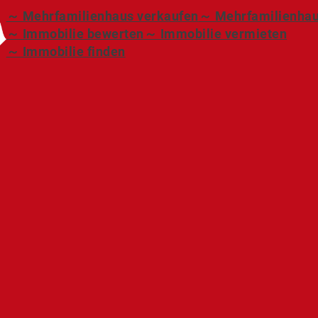
～ Mehrfamilienhaus verkaufen
～ Mehrfamilienhau
～ Immobilie bewerten
～ Immobilie vermieten
～ Immobilie finden